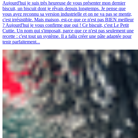
Aujourd'hui je suis très heureuse de vous présenter mon dernier
biscuit, un biscuit dont je rêvais depuis longtemps. Je pense que
vous avez reconnu sa version industrielle et on ne va pas se mentir,
c'est irrésistible. Mais maison, est-ce que ce n'est pas BIEN meilleur
? Aujourd'hui je vous confirme que oui ! Ce biscuit, c'est Le Petit
Cuttie. Un nom qui s'imposait, parce que ce n'est pas seulement une
recette : c'est tout un système. Il a fallu créer une pâte adaptée pour
tenir parfaitement...