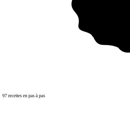
97
recette
s
en pas à pas