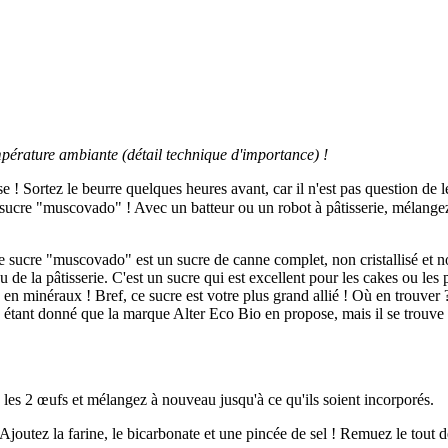
mpérature ambiante (détail technique d'importance) !
e ! Sortez le beurre quelques heures avant, car il n'est pas question de
ux sucre "muscovado" ! Avec un batteur ou un robot à pâtisserie, mélangez
 sucre "muscovado" est un sucre de canne complet, non cristallisé et no
u de la pâtisserie. C'est un sucre qui est excellent pour les cakes ou les
e en minéraux ! Bref, ce sucre est votre plus grand allié ! Où en trouv
étant donné que la marque Alter Eco Bio en propose, mais il se trouve au
les 2 œufs et mélangez à nouveau jusqu'à ce qu'ils soient incorporés.
Ajoutez la farine, le bicarbonate et une pincée de sel ! Remuez le tout d