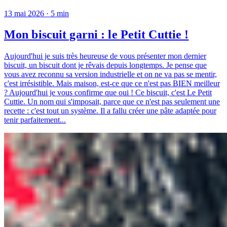
13 mai 2026
· 5 min
Mon biscuit garni : le Petit Cuttie !
Aujourd'hui je suis très heureuse de vous présenter mon dernier
biscuit, un biscuit dont je rêvais depuis longtemps. Je pense que
vous avez reconnu sa version industrielle et on ne va pas se mentir,
c'est irrésistible. Mais maison, est-ce que ce n'est pas BIEN meilleur
? Aujourd'hui je vous confirme que oui ! Ce biscuit, c'est Le Petit
Cuttie. Un nom qui s'imposait, parce que ce n'est pas seulement une
recette : c'est tout un système. Il a fallu créer une pâte adaptée pour
tenir parfaitement...