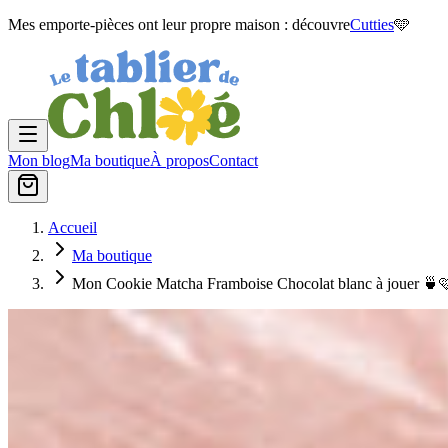
Mes emporte-pièces ont leur propre maison : découvre
Cutties
🩵
Mon blog
Ma boutique
À propos
Contact
Accueil
Ma boutique
Mon Cookie Matcha Framboise Chocolat blanc à jouer 🍵🩷